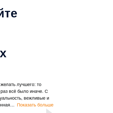
йте
х
желать лучшего: то
 раз всё было иначе. С
туальность, вежливые и
анная
Показать больше