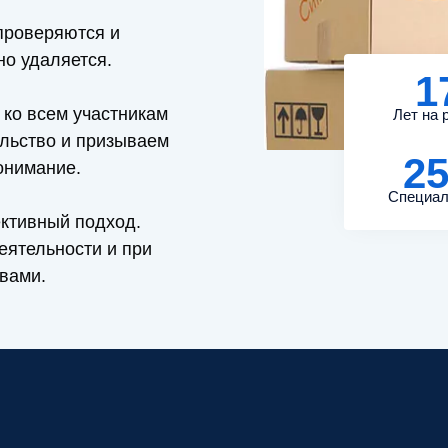
проверяются и
но удаляется.
1
ко всем участникам
Лет на 
льство и призываем
2
онимание.
Специал
ективный подход.
еятельности и при
вами.