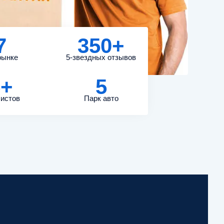
7
350+
рынке
5-звездных отзывов
5+
5
истов
Парк авто