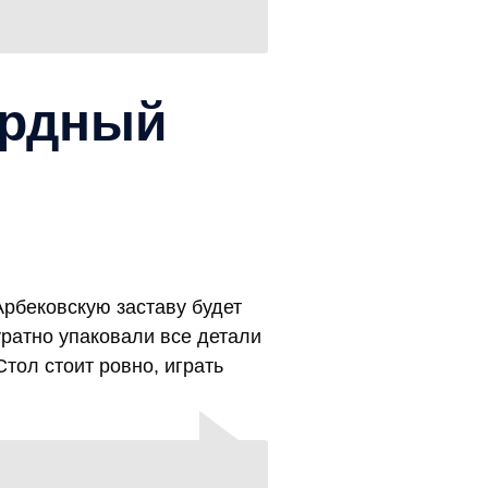
ярдный
Арбековскую заставу будет
уратно упаковали все детали
тол стоит ровно, играть