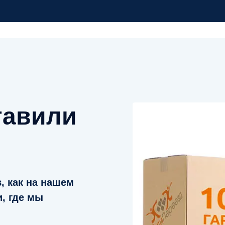
тавили
, как на нашем
и, где мы