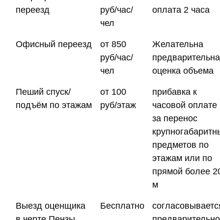
переезд
руб/час/
оплата 2 часа
чел
Офисный переезд
от 850
Желательна
руб/час/
предварительн
чел
оценка объема
Пеший спуск/
от 100
прибавка к
подъём по этажам
руб/этаж
часовой оплате
за перенос
крупногабаритн
предметов по
этажам или по
прямой более 2
м
Выезд оценщика
Бесплатно
согласовываетс
в черте Пензы
предварительно